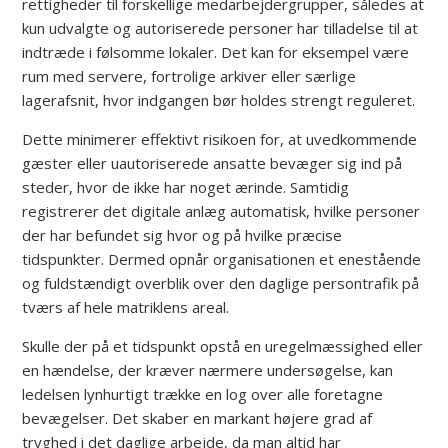
rettigheder til forskellige medarbejdergrupper, således at
kun udvalgte og autoriserede personer har tilladelse til at
indtræde i følsomme lokaler. Det kan for eksempel være
rum med servere, fortrolige arkiver eller særlige
lagerafsnit, hvor indgangen bør holdes strengt reguleret.
Dette minimerer effektivt risikoen for, at uvedkommende
gæster eller uautoriserede ansatte bevæger sig ind på
steder, hvor de ikke har noget ærinde. Samtidig
registrerer det digitale anlæg automatisk, hvilke personer
der har befundet sig hvor og på hvilke præcise
tidspunkter. Dermed opnår organisationen et enestående
og fuldstændigt overblik over den daglige persontrafik på
tværs af hele matriklens areal.
Skulle der på et tidspunkt opstå en uregelmæssighed eller
en hændelse, der kræver nærmere undersøgelse, kan
ledelsen lynhurtigt trække en log over alle foretagne
bevægelser. Det skaber en markant højere grad af
tryghed i det daglige arbejde, da man altid har