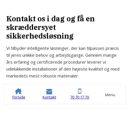
Kontakt os i dag og få en
skræddersyet
sikkerhedsløsning
Vi tilbyder intelligente løsninger, der kan tilpasses præcis
til jeres unikke behov og arbejdsgange. Gennem mange
års erfaring og certificerede procedurer leverer vi
udelukkende installationer af den højeste kvalitet og med
markedets mest robuste materialer.
Du kan kontakte os på telefon
70 70 17 70
eller via email
på
service@sejersecurity.dk
for en uddybende snak.
Menu
Forside
Kontakt
70 70 17 70
Kontakt os
70 70 17 70