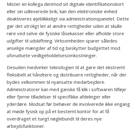
Mister en kollega derimod sit digitale identifikationskort
eller sin udleverede brik, kan den elektroniske enhed
deaktiveres øjeblikkeligt via administrationspanelet. Dette
gør det utroligt let at ændre rettigheder uden at skulle
røre ved selve de fysiske låsekasser eller afholde store
udgifter til udskiftning. Virksomheden sparer således
anselige mængder af tid og beskytter budgettet mod
uforudsete vedligeholdelsesomkostninger.
Desuden medvirker teknologien til at gøre det ekstremt
fleksibelt at håndtere og distribuere rettigheder, når der
bydes velkommen til nyansatte medarbejdere.
Administratorer kan med ganske få klik i softwaren tilføje
eller fjerne tilladelser til specifikke afdelinger eller
yderdøre. Modsat før behøver de involverede ikke engang
at møde fysisk op på et bestemt kontor for at få
overdraget et tungt nøglebundt til deres nye
arbejdsfunktioner.