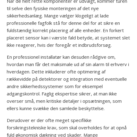
Når de helt rette komponenter er udvalgt, kommer turen
til selve den fysiske monteringen af det nye
sikkerhedsanlæg. Mange vælger klogeligt at lade
professionelle fagfolk stå for denne del for at sikre en
fuldstændig korrekt placering af alle enheder. En forkert
placeret sensor kan i værste fald betyde, at systemet slet
ikke reagerer, hvis der foregår et indbrudsforsøg.
En professionel installatør kan desuden rådgive om,
hvordan man får det maksimale ud af sin alarm til erhverv i
hverdagen. Dette inkluderer ofte optimering af
rækkevidde på detektorer og integration med eventuelle
andre sikkerhedssystemer som for eksempel
adgangskontrol. Faglig ekspertise sikrer, at man ikke
overser små, men kritiske detaljer i opsætningen, som
ellers kunne svække den samlede beskyttelse.
Derudover er der ofte meget specifikke
forsikringstekniske krav, som skal overholdes for at opnå
fuld økonomisk dækning ved skader. Mange