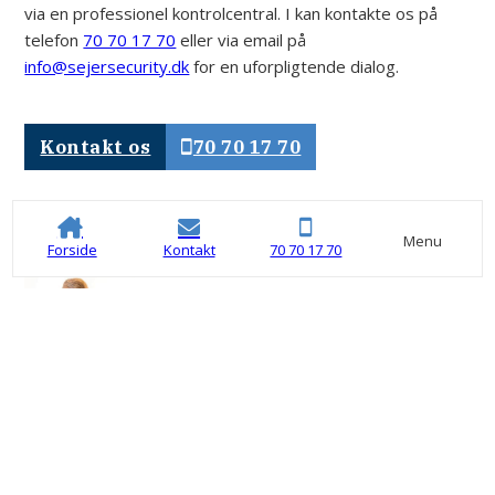
via en professionel kontrolcentral. I kan kontakte os på
telefon
70 70 17 70
eller via email på
info@sejersecurity.dk
for en uforpligtende dialog.
Kontakt os
70 70 17 70
Se seneste indlæg
Menu
Forside
Kontakt
70 70 17 70
Serviceaftaler og vedligeholdelse –
derfor er det vigtigt
10. juli 2026, 0 kommentarer,
Blog